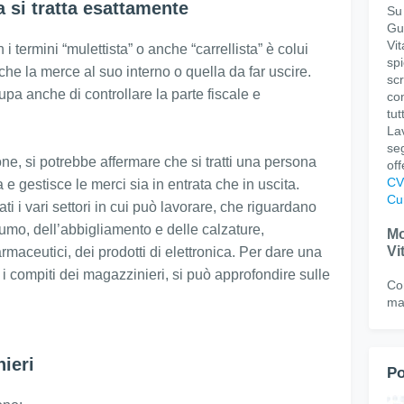
 si tratta esattamente
Su
Gu
Vi
i termini “mulettista” o anche “carrellista” è colui
sp
he la merce al suo interno o quella da far uscire.
scr
pa anche di controllare la parte fiscale e
con
tut
La
seg
ne, si potrebbe affermare che si tratti una persona
off
CV
 e gestisce le merci sia in entrata che in uscita.
Cu
i i vari settori in cui può lavorare, che riguardano
sumo, dell’abbigliamento e delle calzature,
Mo
Vi
armaceutici, dei prodotti di elettronica. Per dare una
 i compiti dei magazzinieri, si può approfondire sulle
Con
ma
ieri
Po