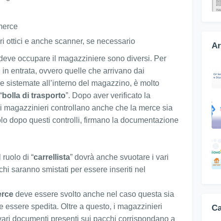
 merce
ori ottici e anche scanner, se necessario
Ar
i deve occupare il magazziniere sono diversi. Per
 in entrata, ovvero quelle che arrivano dai
e sistemate all’interno del magazzino, è molto
“
bolla di trasporto
”. Dopo aver verificato la
 i magazzinieri controllano anche che la merce sia
lo dopo questi controlli, firmano la documentazione
 ruolo di “
carrellista
” dovrà anche svuotare i vari
chi saranno smistati per essere inseriti nel
erce
deve essere svolto anche nel caso questa sia
e essere spedita. Oltre a questo, i magazzinieri
Ca
vari documenti presenti sui pacchi corrispondano a