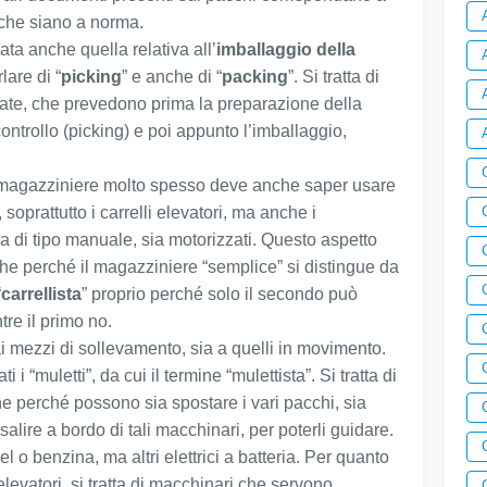
 che siano a norma.
ata anche quella relativa all’
imballaggio della
lare di “
picking
” e anche di “
packing
”. Si tratta di
ate, che prevedono prima la preparazione della
ntrollo (picking) e poi appunto l’imballaggio,
 il magazziniere molto spesso deve anche saper usare
soprattutto i carrelli elevatori, ma anche i
a di tipo manuale, sia motorizzati. Questo aspetto
he perché il magazziniere “semplice” si distingue da
“
carrellista
” proprio perché solo il secondo può
re il primo no.
i mezzi di sollevamento, sia a quelli in movimento.
i “muletti”, da cui il termine “mulettista”. Si tratta di
he perché possono sia spostare i vari pacchi, sia
salire a bordo di tali macchinari, per poterli guidare.
l o benzina, ma altri elettrici a batteria. Per quanto
 elevatori, si tratta di macchinari che servono