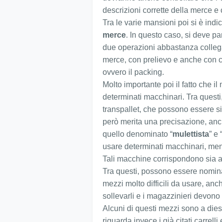
descrizioni corrette della merce e
Tra le varie mansioni poi si è indic
merce
. In questo caso, si deve par
due operazioni abbastanza colleg
merce, con prelievo e anche con co
ovvero il packing.
Molto importante poi il fatto che
determinati macchinari. Tra questi, 
transpallet, che possono essere si
però merita una precisazione, anc
quello denominato “
mulettista
” e 
usare determinati macchinari, ment
Tali macchine corrispondono sia a
Tra questi, possono essere nominati 
mezzi molto difficili da usare, anc
sollevarli e i magazzinieri devono 
Alcuni di questi mezzi sono a diese
riguarda invece i già citati carrelli