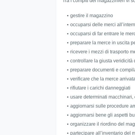
Tra i compiti dei magazzinieri vi s
gestire il magazzino
occuparsi delle merci all’inte
occuparsi di far entrare le me
preparare la merce in uscita pe
ricevere i mezzi di trasporto
controllare la giusta veridicità 
preparare documenti e compila
verificare che la merce arrivata
rifiutare i carichi danneggiati
usare determinati macchinari, c
aggiornarsi sulle procedure am
aggiornarsi bene gli aspetti bu
organizzare il riordino del ma
partecipare all’inventario del