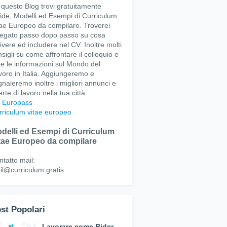
 questo Blog trovi gratuitamente
ide, Modelli ed Esempi di Curriculum
tae Europeo da compilare. Troverei
iegato passo dopo passo su cosa
ivere ed includere nel CV. Inoltre molti
sigli su come affrontare il colloquio e
te le informazioni sul Mondo del
voro in Italia. Aggiungeremo e
naleremo inoltre i migliori annunci e
erte di lavoro nella tua città.
 Europass
rriculum vitae europeo
delli ed Esempi di Curriculum
tae Europeo da compilare
tatto mail:
il@curriculum.gratis
st Popolari
Lavorare come Rider